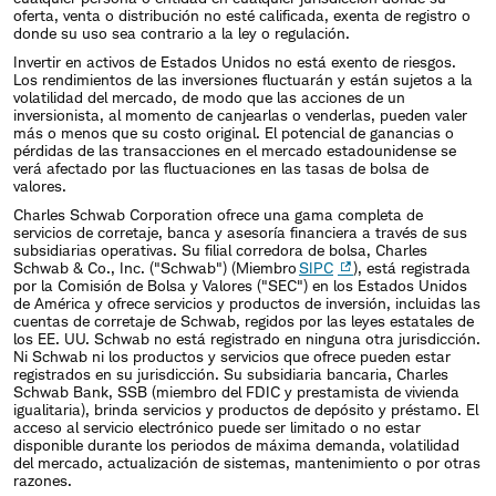
oferta, venta o distribución no esté calificada, exenta de registro o
donde su uso sea contrario a la ley o regulación.
Invertir en activos de Estados Unidos no está exento de riesgos.
Los rendimientos de las inversiones fluctuarán y están sujetos a la
volatilidad del mercado, de modo que las acciones de un
inversionista, al momento de canjearlas o venderlas, pueden valer
más o menos que su costo original. El potencial de ganancias o
pérdidas de las transacciones en el mercado estadounidense se
verá afectado por las fluctuaciones en las tasas de bolsa de
valores.
Charles Schwab Corporation ofrece una gama completa de
servicios de corretaje, banca y asesoría financiera a través de sus
subsidiarias operativas. Su filial corredora de bolsa, Charles
Schwab & Co., Inc. ("Schwab") (Miembro
SIPC
), está registrada
por la Comisión de Bolsa y Valores ("SEC") en los Estados Unidos
de América y ofrece servicios y productos de inversión, incluidas las
cuentas de corretaje de Schwab, regidos por las leyes estatales de
los EE. UU. Schwab no está registrado en ninguna otra jurisdicción.
Ni Schwab ni los productos y servicios que ofrece pueden estar
registrados en su jurisdicción. Su subsidiaria bancaria, Charles
Schwab Bank, SSB (miembro del FDIC y prestamista de vivienda
igualitaria), brinda servicios y productos de depósito y préstamo. El
acceso al servicio electrónico puede ser limitado o no estar
disponible durante los periodos de máxima demanda, volatilidad
del mercado, actualización de sistemas, mantenimiento o por otras
razones.