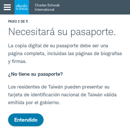
Skip
Skip
Charles Schwab
to
to
International
main
content
navigation
PASO 2 DE 5
Necesitará su pasaporte.
La copia digital de su pasaporte debe ser una
página completa, incluidas las páginas de biografías
y firmas.
¿No tiene su pasaporte?
Los residentes de Taiwán pueden presentar su
tarjeta de identificación nacional de Taiwán válida
emitida por el gobierno.
Entendido