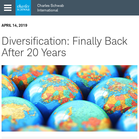
Skip
Skip
Charles Schwab
to
to
International
main
content
navigation
APRIL 14, 2019
Diversification: Finally Back
After 20 Years