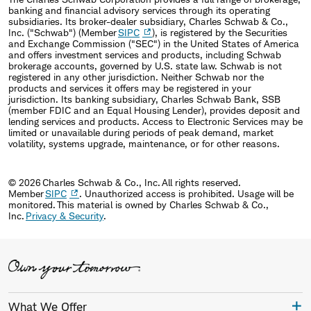
banking and financial advisory services through its operating
subsidiaries. Its broker-dealer subsidiary, Charles Schwab & Co.,
Inc. ("Schwab") (Member
SIPC
), is registered by the Securities
and Exchange Commission ("SEC") in the United States of America
and offers investment services and products, including Schwab
brokerage accounts, governed by U.S. state law. Schwab is not
registered in any other jurisdiction. Neither Schwab nor the
products and services it offers may be registered in your
jurisdiction. Its banking subsidiary, Charles Schwab Bank, SSB
(member FDIC and an Equal Housing Lender), provides deposit and
lending services and products. Access to Electronic Services may be
limited or unavailable during periods of peak demand, market
volatility, systems upgrade, maintenance, or for other reasons.
© 2026 Charles Schwab & Co., Inc. All rights reserved.
Member
SIPC
. Unauthorized access is prohibited. Usage will be
monitored. This material is owned by Charles Schwab & Co.,
Inc.
Privacy & Security
.
What We Offer